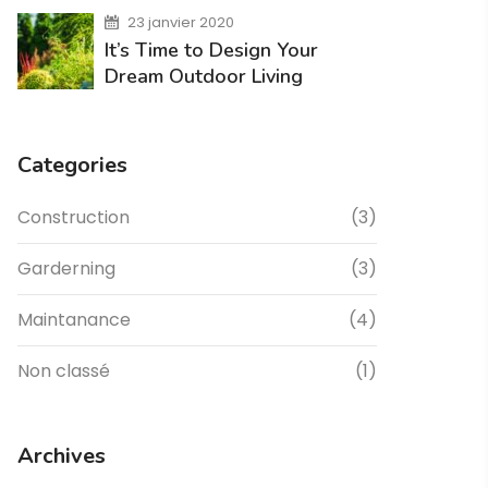
23 janvier 2020
It’s Time to Design Your
Dream Outdoor Living
Categories
Construction
(3)
Garderning
(3)
Maintanance
(4)
Non classé
(1)
Archives